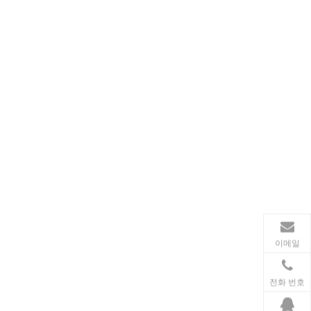
가전제품
스마트폰, 태블릿, 웨어러블 기기 등 가전제품이 확산
이메일
전화 번호