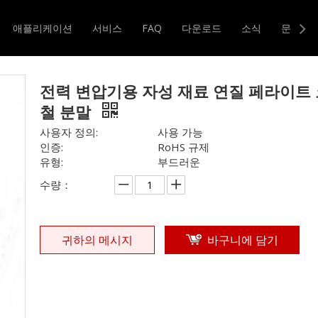
력 변압기용 자성 재료 연질 페라이트 코어 철 분말
애플리케이션
서비스
FAQ
다운로드
소식
문의하
터 및 변압기
자기 코어
전력 변압기용 자성 재료 연질 페라이트
철 분말
사용자 정의:
사용 가능
인증:
RoHS 규제
유형:
부드러운
수량：
귀하의 메시지
바구니에 담기