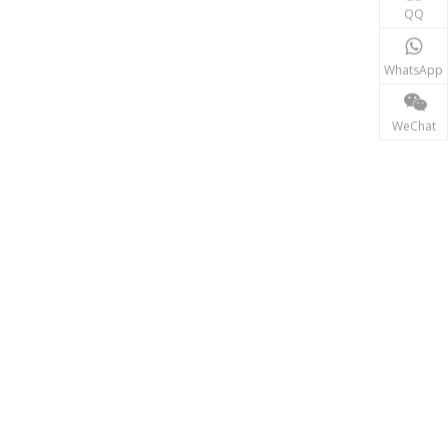
QQ
동력 전달
송전 산업에서 인덕터와 변압기는 안정적인 전력망 운영
WhatsApp
WeChat
재생에너지
태양광, 풍력 발전 시스템 등 신재생 에너지 분야에서는