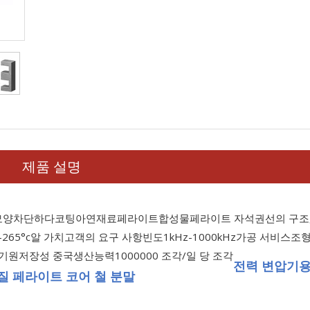
제품 설명
모양
차단하다
코팅
아연
재료
페라이트
합성물
페라이트 자석
권선의 구조
-265°c
알 가치
고객의 요구 사항
빈도
1kHz-1000kHz
가공 서비스
조
기원
저장성 중국
생산능력
1000000 조각/일 당 조각
전력 변압기용
질 페라이트 코어 철 분말