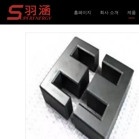
현재 위치:
홈페이지
»
제품
»
자기 코어
»
EE
»
전
홈페이지
회사 소개
제품
인덕