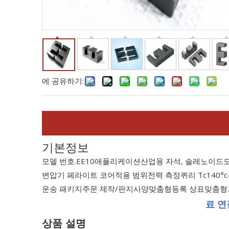
에 공유하기:
기본정보
모델 번호.
EE10
애플리케이션
산업용 자석, 솔레노이드
변압기 페라이트 코어
적용 범위
전력 측정
퀴리 Tc
140°c
운송 패키지
주문 제작/판지
사양
맞춤형
등록 상표
맞춤형
료 연
상품 설명