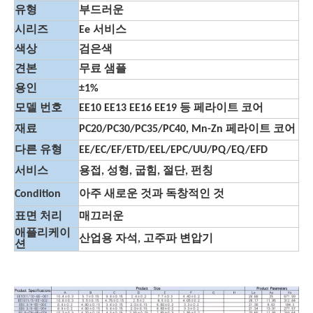
유형
부드러운
시리즈
Ee 서비스
색상
검은색
견본
무료 샘플
용인
±1%
모델 번호
EE10 EE13 EE16 EE19 등 페라이트 코어
재료
PC20/PC30/PC35/PC40, Mn-Zn 페라이트 코어
다른 유형
EE/EC/EF/ETD/EEL/EPC/UU/PQ/EQ/EFD
서비스
용접, 성형, 굽힘, 절단, 펀칭
Condition
아주 새로운 것과 독창적인 것
표면 처리
매끄러운
애플리케이
산업용 자석, 고주파 변압기
션