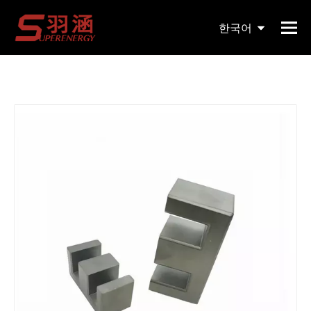
현재 위치:
홈페이지
»
제품
»
자기 코어
»
EE
»
EE 유형
한국어
연자성 코어 Mn-Zn 페라이트 코어 철 분말 코어
English