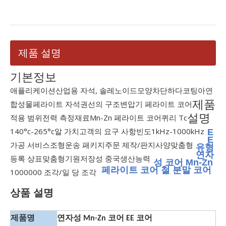
제품 설명
기본정보
애플리케이션
산업용 자석, 솔레노이드
모양
차단하다
코팅
아연
제품
합성물
페라이트 자석
권선의 구조
변압기 페라이트 코어
설명
적용 범위
전력 측정
재료
Mn-Zn 페라이트 코어
퀴리 Tc
140°c-265°c
알 가치
고객의 요구 사항
빈도
1kHz-1000kHz
E
E
가공 서비스
조형
운송 패키지
주문 제작/판지
사양
맞춤형
유형
연자
등록 상표
맞춤형
기원
저장성 중국
생산능력
성 코어 Mn-Zn
페라이트 코어 철 분말 코어
1000000 조각/일 당 조각
상품 설명
제품명
연자성 Mn-Zn 코어 EE 코어