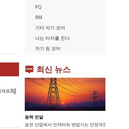
PQ
RM
기타 자기 코어
가전제품
스마트폰, 태블릿, 웨어러블 기기 등 가전제품이 확산
나는 타자를 친다
자기 링 코어
최신 뉴스
제
일
재료
동력 전달
송전 산업에서 인덕터와 변압기는 안정적인 전력망 운영