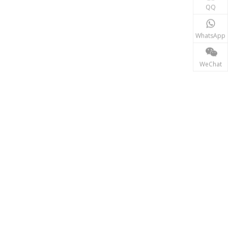
동력 전달
QQ
송전 산업에서 인덕터와 변압기는 안정적인 전력망 운영
WhatsApp
WeChat
재생에너지
태양광, 풍력 발전 시스템 등 신재생 에너지 분야에서는