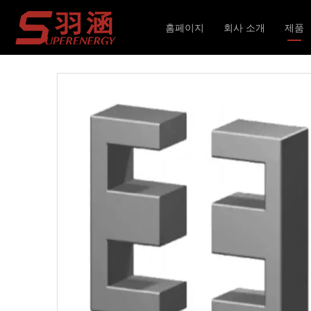
현재 위치:
홈페이지
»
제품
»
자기 코어
»
EE
»
버
홈페이지
회사 소개
제품
인덕