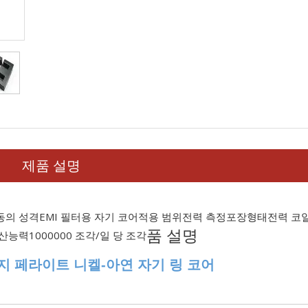
제품 설명
동의 성격
EMI 필터용 자기 코어
적용 범위
전력 측정
포장형태
전력 코
품 설명
산능력
1000000 조각/일 당 조각
지 페라이트 니켈-아연 자기 링 코어