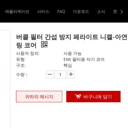
클 필터 간섭 방지 페라이트 니켈-아연 자기 링 코어
애플리케이션
서비스
FAQ
다운로드
소식
문의하
터 및 변압기
자기 코어
버클 필터 간섭 방지 페라이트 니켈-아연
링 코어
사용자 정의:
사용 가능
유형:
EMI 필터용 자기 코어
구조:
핵심
수량：
귀하의 메시지
바구니에 담기