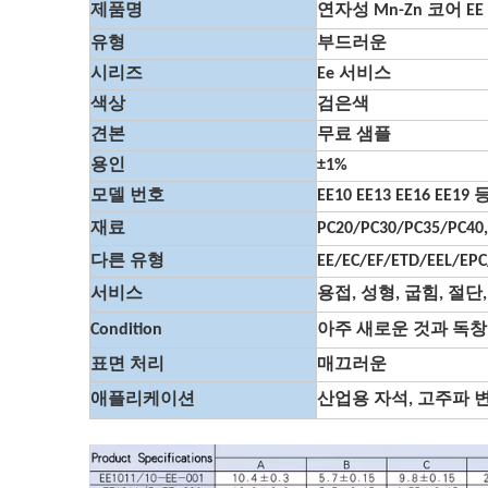
제품명
연자성 Mn-Zn 코어 E
유형
부드러운
시리즈
Ee 서비스
색상
검은색
견본
무료 샘플
용인
±1%
모델 번호
EE10 EE13 EE16 EE
재료
PC20/PC30/PC35/PC
다른 유형
EE/EC/EF/ETD/EEL/EP
서비스
용접, 성형, 굽힘, 절단
Condition
아주 새로운 것과 독창
표면 처리
매끄러운
애플리케이션
산업용 자석, 고주파 