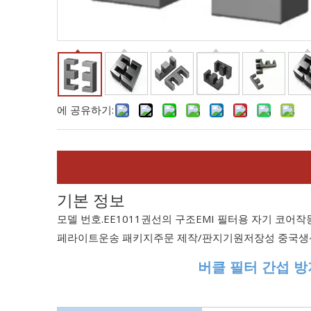
에 공유하기:
기본 정보
모델 번호.
EE1011
권선의 구조
EMI 필터용 자기 코어
작
페라이트
운송 패키지
주문 제작/판지
기원
저장성 중국
생
버클 필터 간섭 방