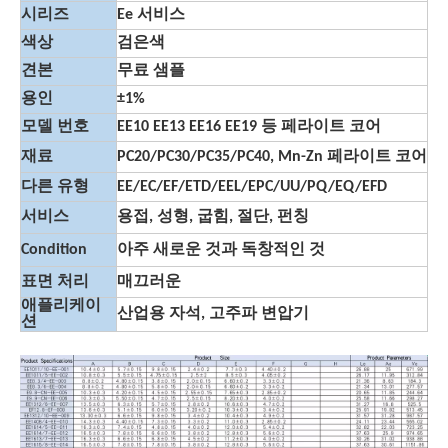
시리즈
Ee 서비스
색상
검은색
견본
무료 샘플
용인
±1%
모델 번호
EE10 EE13 EE16 EE19 등 페라이트 코어
재료
PC20/PC30/PC35/PC40, Mn-Zn 페라이트 코어
다른 유형
EE/EC/EF/ETD/EEL/EPC/UU/PQ/EQ/EFD
서비스
용접, 성형, 굽힘, 절단, 펀칭
Condition
아주 새로운 것과 독창적인 것
표면 처리
매끄러운
애플리케이
산업용 자석, 고주파 변압기
션