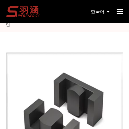
현재 위치:
홈페이지
»
제품
»
자기 코어
»
기타 자기 코어
한국어
»
9mm 페라이트 링 코어 검정색 Rfi EMI 소음 억제 케이블 클
립
English