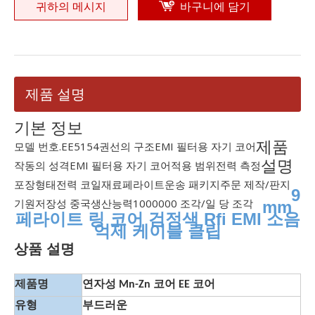
귀하의 메시지
바구니에 담기
제품 설명
기본 정보
제품
모델 번호.
EE5154
권선의 구조
EMI 필터용 자기 코어
설명
작동의 성격
EMI 필터용 자기 코어
적용 범위
전력 측정
포장형태
전력 코일
재료
페라이트
운송 패키지
주문 제작/판지
9
기원
저장성 중국
생산능력
1000000 조각/일 당 조각
mm
페라이트 링 코어 검정색 Rfi EMI 소음
억제 케이블 클립
상품 설명
제품명
연자성 Mn-Zn 코어 EE 코어
유형
부드러운