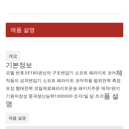
제품 설명
개요
기본정보
제
모델 번호.
EE180
권선의 구조
변압기 소프트 페라이트 코어
작동의 성격
변압기 소프트 페라이트 코어
적용 범위
전력 측정
포장 형태
전력 코일
재료
페라이트
운송 패키지
주문 제작/판지
품 설
기원
저장성 중국
생산능력
1000000 조각/일 당 조각
명
제품 설명