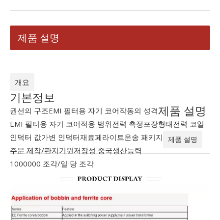
제품 설명
개요
기본정보
제품 설명
권선의 구조
EMI 필터용 자기 코어
작동의 성격
EMI 필터용 자기 코어
적용 범위
전력 측정
포장형태
전력 코일
인덕터 값
가변 인덕터
재료
페라이트
운송 패키지
제품 설명
주문 제작/판지
기원
저장성 중국
생산능력
1000000 조각/일 당 조각