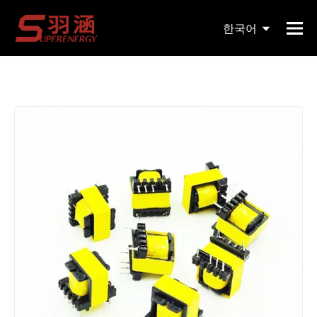
현재 위치:
홈페이지
»
제품
»
자기 코어
»
EE
»
저주파
한국어
적층 코어 Ei28 전력 변압기
English