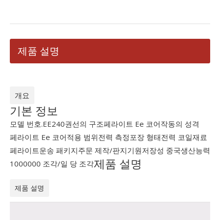
제품 설명
개요
기본 정보
모델 번호.
EE240
권선의 구조
페라이트 Ee 코어
작동의 성격
페라이트 Ee 코어
적용 범위
전력 측정
포장 형태
전력 코일
재료
페라이트
운송 패키지
주문 제작/판지
기원
저장성 중국
생산능력
제품 설명
1000000 조각/일 당 조각
제품 설명