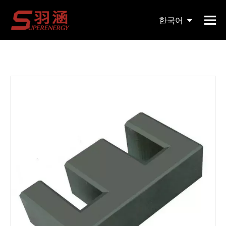
현재 위치:
홈페이지
»
제품
»
자기 코어
»
EE
»
고품질
한국어
맞춤형 페라이트 Mnzn 토로이드 코어 Ee240
English