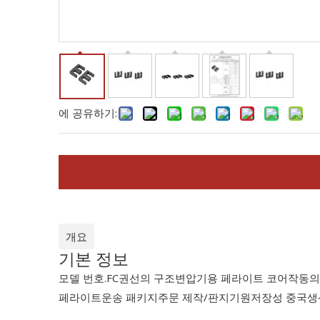
에 공유하기:
개요
기본 정보
모델 번호.
FC
권선의 구조
변압기용 페라이트 코어
작동의
페라이트
운송 패키지
주문 제작/판지
기원
저장성 중국
생