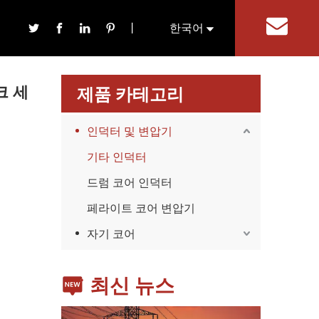
페라이트 코어 자석
丨
한국어
기
English
크 세
제품 카테고리
인덕터 및 변압기
기타 인덕터
드럼 코어 인덕터
가전제품
페라이트 코어 변압기
스마트폰, 태블릿, 웨어러블 기기 등 가전제품이 확산
자기 코어
최신 뉴스