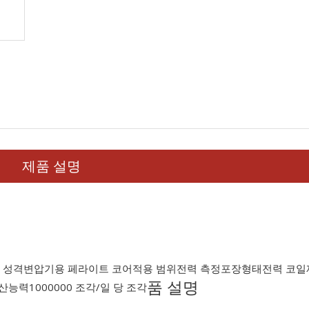
제품 설명
 성격
변압기용 페라이트 코어
적용 범위
전력 측정
포장형태
전력 코일
품 설명
산능력
1000000 조각/일 당 조각