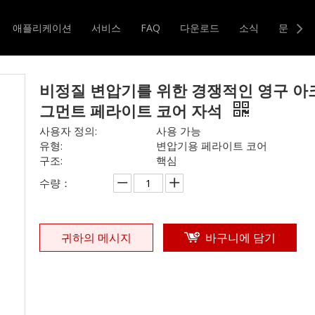
기타 인덕터
»
비정질 변압기를 위한 경쟁적인 영구 아크 세그먼트 
애플리케이션
서비스
FAQ
다운로드
소식
문의하
터 및 변압기
자기 코어
비정질 변압기를 위한 경쟁적인 영구 아
그먼트 페라이트 코어 자석
사용자 정의:
사용 가능
유형:
변압기용 페라이트 코어
구조:
핵심
수량：
귀하의 메시지
바구니에 담기