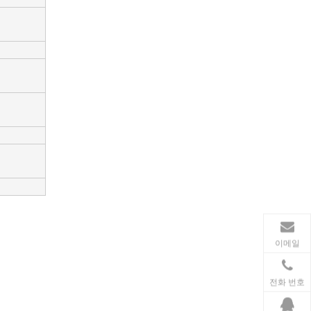
동력 전달
송전 산업에서 인덕터와 변압기는 안정적인 전력망 운영
이메일
전화 번호