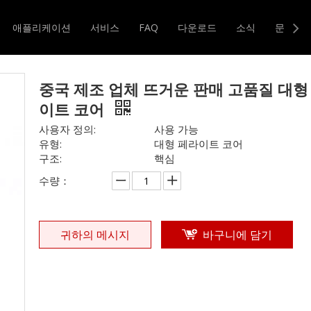
기타 인덕터
»
중국 제조 업체 뜨거운 판매 고품질 대형 페라이트 코
애플리케이션
서비스
FAQ
다운로드
소식
문의하
터 및 변압기
자기 코어
중국 제조 업체 뜨거운 판매 고품질 대형
이트 코어
사용자 정의:
사용 가능
유형:
대형 페라이트 코어
구조:
핵심
수량：
귀하의 메시지
바구니에 담기