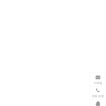
동력 전달
송전 산업에서 인덕터와 변압기는 안정적인 전력망 운영
이메일
전화 번호