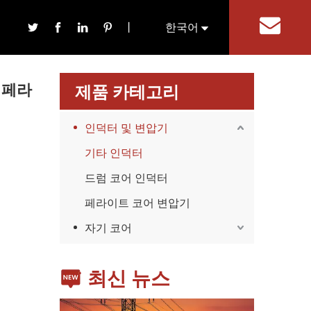
어
丨
한국어
기
English
 페라
제품 카테고리
인덕터 및 변압기
기타 인덕터
드럼 코어 인덕터
가전제품
스마트폰, 태블릿, 웨어러블 기기 등 가전제품이 확산
페라이트 코어 변압기
자기 코어
최신 뉴스