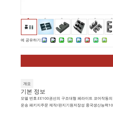
에 공유하기:
개요
기본 정보
모델 번호.
EE100
권선의 구조
대형 페라이트 코어
작동의
운송 패키지
주문 제작/판지
기원
저장성 중국
생산능력
1