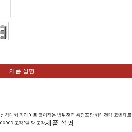
제품 설명
 성격
대형 페라이트 코어
적용 범위
전력 측정
포장 형태
전력 코일
재료
제품 설명
000000 조각/일 당 조각