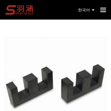
현재 위치:
홈페이지
»
제품
»
자기 코어
»
EE
»
맞춤형
한국어
고투과성 소프트 토로이달 페라이트 코어 2021
English