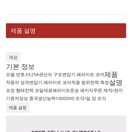
제품 설명
개요
기본 정보
제품
모델 번호.
EE25A
권선의 구조
변압기 페라이트 코어
설명
작동의 성격
변압기 페라이트 코어
적용 범위
전력 측정
포장 형태
전력 코일
재료
페라이트
운송 패키지
주문 제작/판지
기원
저장성 중국
생산능력
1000000 조각/일 당 조각
제품 설명