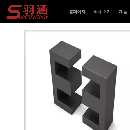
현재 위치:
홈페이지
»
제품
»
자기 코어
»
EE
»
고
홈페이지
회사 소개
제품
인덕