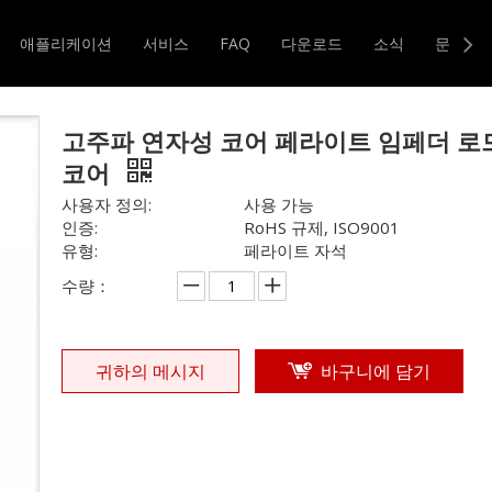
주파 연자성 코어 페라이트 임페더 로드 EE 코어
애플리케이션
서비스
FAQ
다운로드
소식
문의하
터 및 변압기
자기 코어
고주파 연자성 코어 페라이트 임페더 로드
코어
사용자 정의:
사용 가능
인증:
RoHS 규제, ISO9001
유형:
페라이트 자석
수량：
귀하의 메시지
바구니에 담기