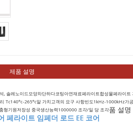
제품 설명
석, 솔레노이드
모양
차단하다
코팅
아연
재료
페라이트
합성물
페라이트
리 Tc
140°c-265°c
알 가치
고객의 요구 사항
빈도
1kHz-1000kHz
가공
품 설명
춤형
기원
저장성 중국
생산능력
1000000 조각/일 당 조각
 페라이트 임페더 로드 EE 코어