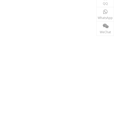
동력 전달
QQ
송전 산업에서 인덕터와 변압기는 안정적인 전력망 운영
WhatsApp
WeChat
재생에너지
태양광, 풍력 발전 시스템 등 신재생 에너지 분야에서는