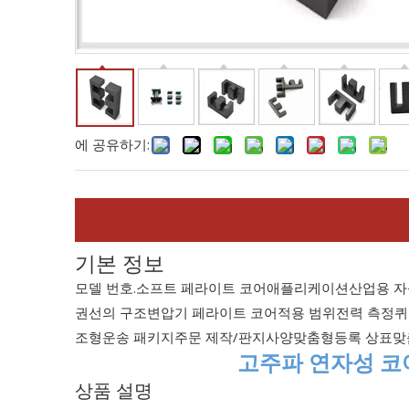
에 공유하기:
기본 정보
모델 번호.
소프트 페라이트 코어
애플리케이션
산업용 자
권선의 구조
변압기 페라이트 코어
적용 범위
전력 측정
퀴
조형
운송 패키지
주문 제작/판지
사양
맞춤형
등록 상표
맞
고주파 연자성 코어
상품 설명