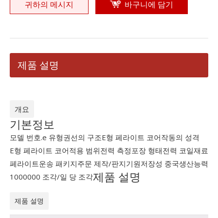
귀하의 메시지
바구니에 담기
제품 설명
개요
기본정보
모델 번호.
e 유형
권선의 구조
E형 페라이트 코어
작동의 성격
E형 페라이트 코어
적용 범위
전력 측정
포장 형태
전력 코일
재료
페라이트
운송 패키지
주문 제작/판지
기원
저장성 중국
생산능력
제품 설명
1000000 조각/일 당 조각
제품 설명