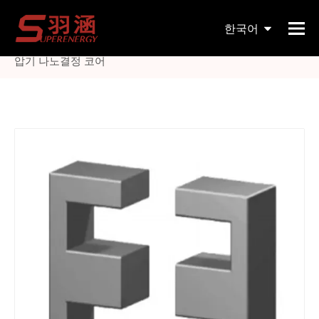
현재 위치:
홈페이지
»
제품
»
자기 코어
»
기타 자기 코어
한국어
»
전류계용 자성 재료 전류 변압기 전기 장치용 분할 전류 변
압기 나노결정 코어
English