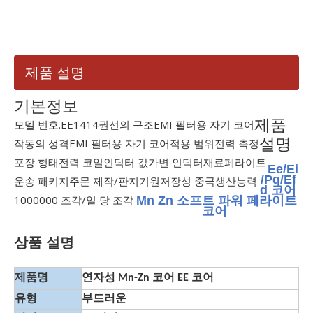
제품 설명
기본정보
제품
모델 번호.
EE1414
권선의 구조
EMI 필터용 자기 코어
설명
작동의 성격
EMI 필터용 자기 코어
적용 범위
전력 측정
포장 형태
전력 코일
인덕터 값
가변 인덕터
재료
페라이트
Ee/Ei
/Pq/Ef
운송 패키지
주문 제작/판지
기원
저장성 중국
생산능력
d 코어
1000000 조각/일 당 조각
Mn Zn 소프트 파워 페라이트
코어
상품 설명
제품명
연자성 Mn-Zn 코어 EE 코어
유형
부드러운