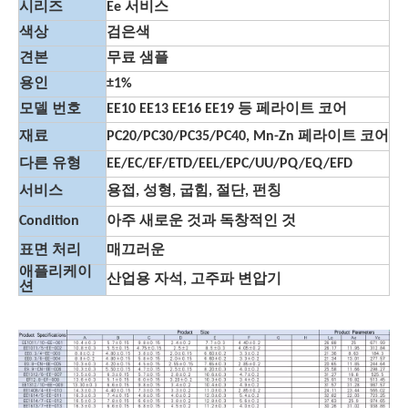
시리즈
Ee 서비스
색상
검은색
견본
무료 샘플
용인
±1%
모델 번호
EE10 EE13 EE16 EE19 등 페라이트 코어
재료
PC20/PC30/PC35/PC40, Mn-Zn 페라이트 코어
다른 유형
EE/EC/EF/ETD/EEL/EPC/UU/PQ/EQ/EFD
서비스
용접, 성형, 굽힘, 절단, 펀칭
Condition
아주 새로운 것과 독창적인 것
표면 처리
매끄러운
애플리케이
산업용 자석, 고주파 변압기
션