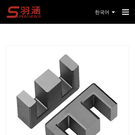
현재 위치:
홈페이지
»
제품
»
자기 코어
»
EE
»
한국어
Ee/Ei/Pq/Efd 코어 Mn Zn 소프트 파워 페라이트 코어
English