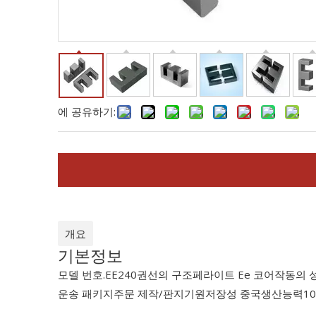
에 공유하기:
개요
기본정보
모델 번호.
EE240
권선의 구조
페라이트 Ee 코어
작동의 
운송 패키지
주문 제작/판지
기원
저장성 중국
생산능력
1