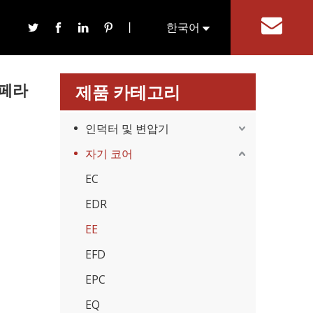
복합재료
丨
한국어
기
English
 페라
제품 카테고리
인덕터 및 변압기
자기 코어
EC
EDR
EE
EFD
EPC
EQ