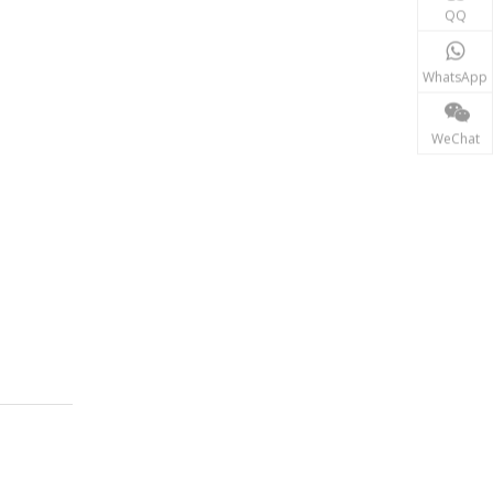
동력 전달
QQ
송전 산업에서 인덕터와 변압기는 안정적인 전력망 운영
WhatsApp
WeChat
재생에너지
태양광, 풍력 발전 시스템 등 신재생 에너지 분야에서는