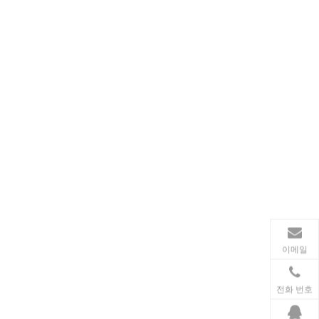
가전제품
스마트폰, 태블릿, 웨어러블 기기 등 가전제품이 확산
이메일
전화 번호