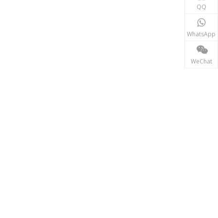
동력 전달
QQ
송전 산업에서 인덕터와 변압기는 안정적인 전력망 운영
WhatsApp
WeChat
재생에너지
태양광, 풍력 발전 시스템 등 신재생 에너지 분야에서는