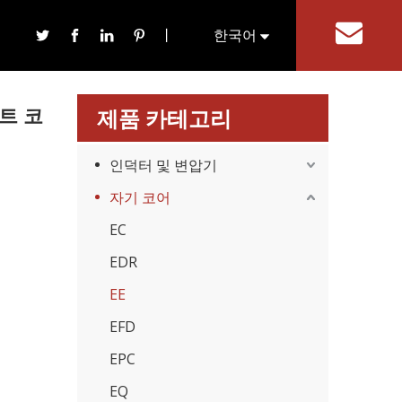
丨
한국어
기
English
트 코
제품 카테고리
인덕터 및 변압기
자기 코어
EC
EDR
EE
EFD
EPC
EQ