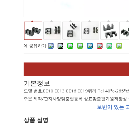
에 공유하기:
기본정보
모델 번호.
EE10 EE13 EE16 EE19
퀴리 Tc
140°c-265°c
주문 제작/판지
사양
맞춤형
등록 상표
맞춤형
기원
저장성
보빈이 있는 고
상품 설명