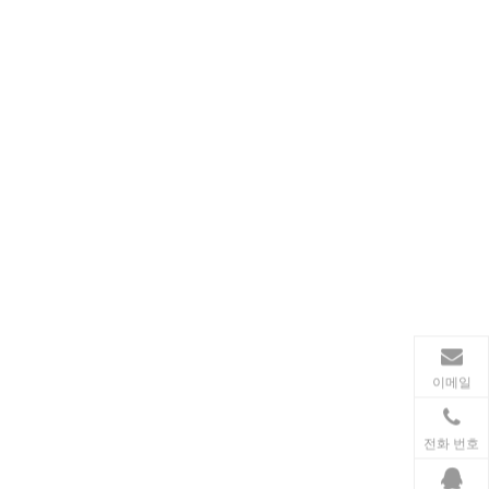
가전제품
스마트폰, 태블릿, 웨어러블 기기 등 가전제품이 확산
이메일
전화 번호