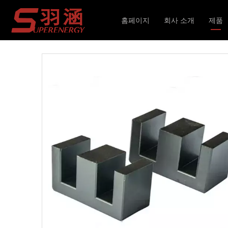
현재 위치:
홈페이지
»
제품
»
자기 코어
»
EE
»
보
홈페이지
회사 소개
제품
인덕