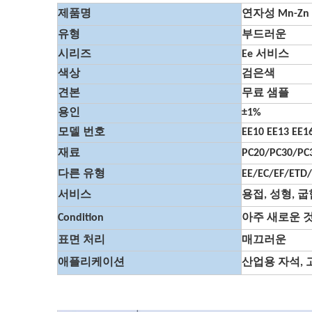
제품명
연자성 Mn-Zn
유형
부드러운
시리즈
Ee 서비스
색상
검은색
견본
무료 샘플
용인
±1%
모델 번호
EE10 EE13 E
재료
PC20/PC30/P
다른 유형
EE/EC/EF/ETD
서비스
용접, 성형, 굽
Condition
아주 새로운 
표면 처리
매끄러운
애플리케이션
산업용 자석,