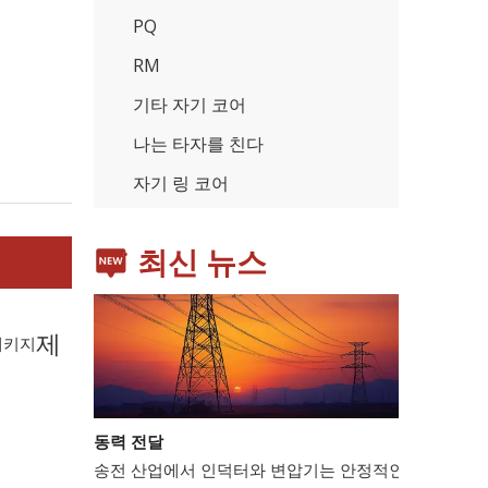
PQ
RM
기타 자기 코어
가전제품
스마트폰, 태블릿, 웨어러블 기기 등 가전제품이 확산
나는 타자를 친다
자기 링 코어
최신 뉴스
제
패키지
동력 전달
송전 산업에서 인덕터와 변압기는 안정적인 전력망 운영