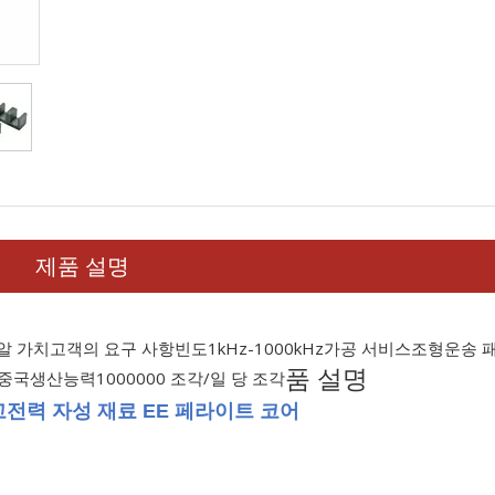
제품 설명
알 가치
고객의 요구 사항
빈도
1kHz-1000kHz
가공 서비스
조형
운송 
품 설명
 중국
생산능력
1000000 조각/일 당 조각
전력 자성 재료 EE 페라이트 코어