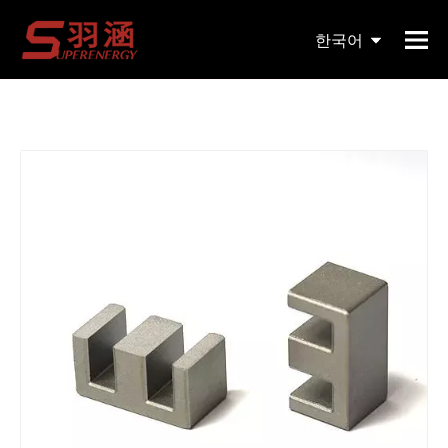
현재 위치:
홈페이지
»
제품
»
자기 코어
»
EE
»
EE13 연
한국어
자석 코어 pc40 변압기 보빈 페라이트 코어
English