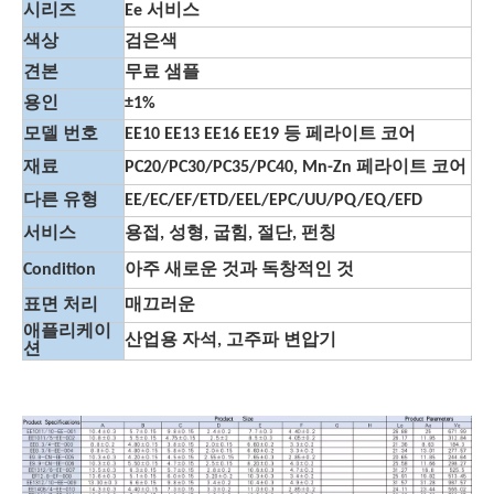
시리즈
Ee 서비스
색상
검은색
견본
무료 샘플
용인
±1%
모델 번호
EE10 EE13 EE16 EE19 등 페라이트 코어
재료
PC20/PC30/PC35/PC40, Mn-Zn 페라이트 코어
다른 유형
EE/EC/EF/ETD/EEL/EPC/UU/PQ/EQ/EFD
서비스
용접, 성형, 굽힘, 절단, 펀칭
Condition
아주 새로운 것과 독창적인 것
표면 처리
매끄러운
애플리케이
산업용 자석, 고주파 변압기
션