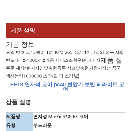
제품 설명
기본 정보
모델 번호.
EE13
퀴리 Tc
140°c-265°c
알 가치
고객의 요구 사항
제품 설
빈도
1kHz-1000kHz
가공 서비스
조형
운송 패키지
주문 제작/판지
사양
맞춤형
등록 상표
맞춤형
기원
저장성 중국
명
생산능력
1000000 조각/일 당 조각
EE13 연자석 코어 pc40 변압기 보빈 페라이트 코
어
상품 설명
제품명
연자성 Mn-Zn 코어 EE 코어
유형
부드러운