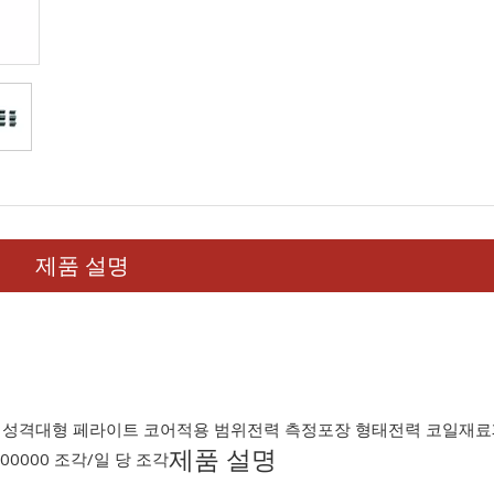
제품 설명
 성격
대형 페라이트 코어
적용 범위
전력 측정
포장 형태
전력 코일
재료
제품 설명
000000 조각/일 당 조각