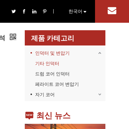
丨
한국어
기
English
자석
제품 카테고리
인덕터 및 변압기
기타 인덕터
드럼 코어 인덕터
가전제품
스마트폰, 태블릿, 웨어러블 기기 등 가전제품이 확산
페라이트 코어 변압기
자기 코어
최신 뉴스