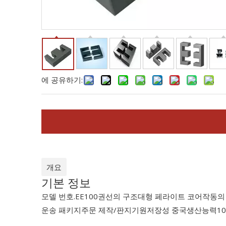
에 공유하기:
개요
기본 정보
모델 번호.
EE100
권선의 구조
대형 페라이트 코어
작동의
운송 패키지
주문 제작/판지
기원
저장성 중국
생산능력
1