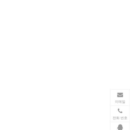
동력 전달
송전 산업에서 인덕터와 변압기는 안정적인 전력망 운영
이메일
전화 번호