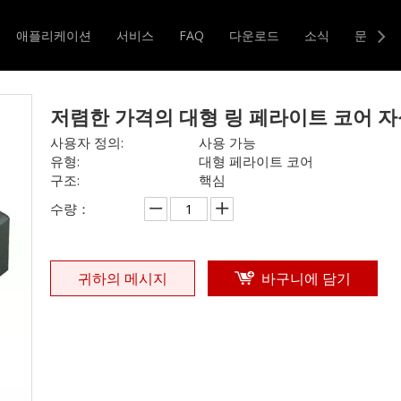
기타 인덕터
»
저렴한 가격의 대형 링 페라이트 코어 자석
애플리케이션
서비스
FAQ
다운로드
소식
문의하
터 및 변압기
자기 코어
저렴한 가격의 대형 링 페라이트 코어 
사용자 정의:
사용 가능
유형:
대형 페라이트 코어
구조:
핵심
수량：
귀하의 메시지
바구니에 담기