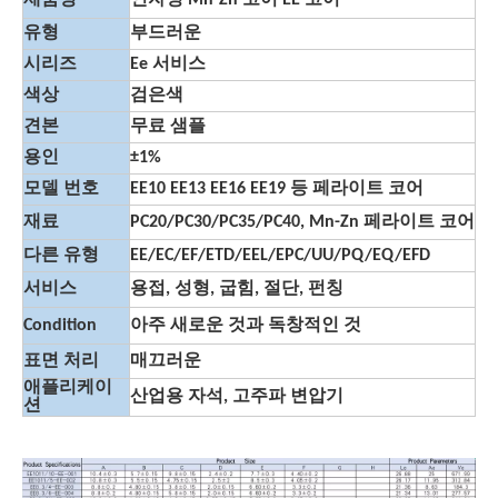
제품명
연자성 Mn-Zn 코어 EE 코어
유형
부드러운
시리즈
Ee 서비스
색상
검은색
견본
무료 샘플
용인
±1%
모델 번호
EE10 EE13 EE16 EE19 등 페라이트 코어
재료
PC20/PC30/PC35/PC40, Mn-Zn 페라이트 코어
다른 유형
EE/EC/EF/ETD/EEL/EPC/UU/PQ/EQ/EFD
서비스
용접, 성형, 굽힘, 절단, 펀칭
Condition
아주 새로운 것과 독창적인 것
표면 처리
매끄러운
애플리케이
산업용 자석, 고주파 변압기
션