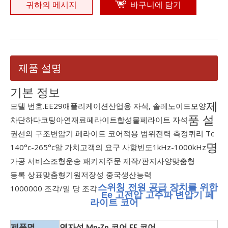
귀하의 메시지
바구니에 담기
제품 설명
기본 정보
제
모델 번호.
EE29
애플리케이션
산업용 자석, 솔레노이드
모양
품 설
차단하다
코팅
아연
재료
페라이트
합성물
페라이트 자석
권선의 구조
변압기 페라이트 코어
적용 범위
전력 측정
퀴리 Tc
명
140°c-265°c
알 가치
고객의 요구 사항
빈도
1kHz-1000kHz
가공 서비스
조형
운송 패키지
주문 제작/판지
사양
맞춤형
등록 상표
맞춤형
기원
저장성 중국
생산능력
스위칭 전원 공급 장치를 위한
1000000 조각/일 당 조각
Ee 고전압 고주파 변압기 페
라이트 코어