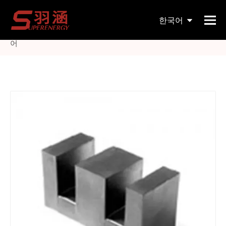
현재 위치:
홈페이지
»
제품
»
자기 코어
»
EE
»
스위칭
한국어
전원 공급 장치를 위한 Ee 고전압 고주파 변압기 페라이트 코
어
English