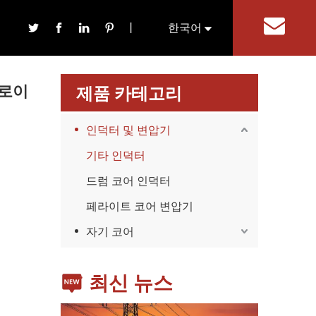
이트 코어
丨
한국어
기
English
토로이
제품 카테고리
인덕터 및 변압기
기타 인덕터
드럼 코어 인덕터
가전제품
스마트폰, 태블릿, 웨어러블 기기 등 가전제품이 확산
페라이트 코어 변압기
자기 코어
최신 뉴스