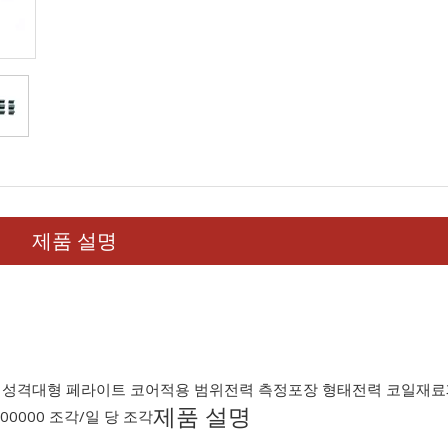
제품 설명
 성격
대형 페라이트 코어
적용 범위
전력 측정
포장 형태
전력 코일
재료
제품 설명
000000 조각/일 당 조각