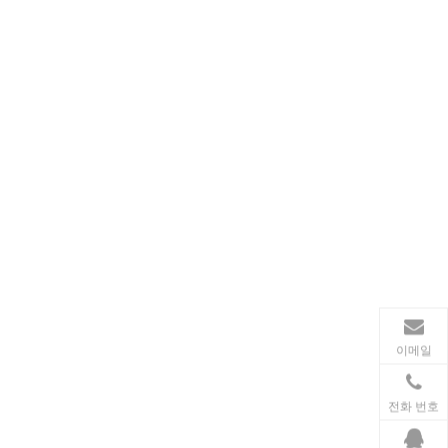
동력 전달
송전 산업에서 인덕터와 변압기는 안정적인 전력망 운영
이메일
전화 번호