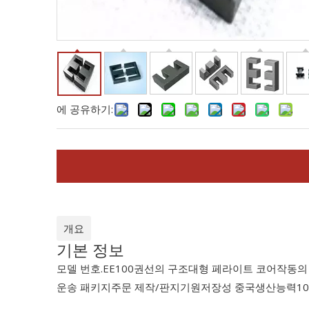
에 공유하기:
개요
기본 정보
모델 번호.
EE100
권선의 구조
대형 페라이트 코어
작동의
운송 패키지
주문 제작/판지
기원
저장성 중국
생산능력
1