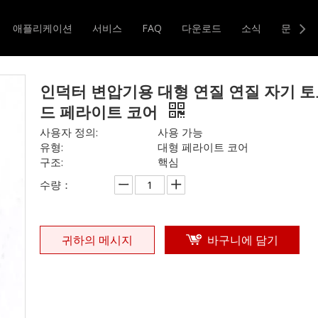
기타 인덕터
»
인덕터 변압기용 대형 연질 연질 자기 토로이드 페라
애플리케이션
서비스
FAQ
다운로드
소식
문의하
터 및 변압기
자기 코어
인덕터 변압기용 대형 연질 연질 자기 
드 페라이트 코어
사용자 정의:
사용 가능
유형:
대형 페라이트 코어
구조:
핵심
수량：
귀하의 메시지
바구니에 담기