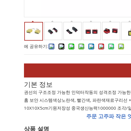
에 공유하기:
기본 정보
권선의 구조
조정 가능한 인덕터
작동의 성격
조정 가능한
홈 보안 시스템
색상
노란색, 빨간색, 파란색
재료
구리선 
10X10X5cm
기원
저장성 중국
생산능력
1000000 조각/
주문 고주파 작은 
상품 설명