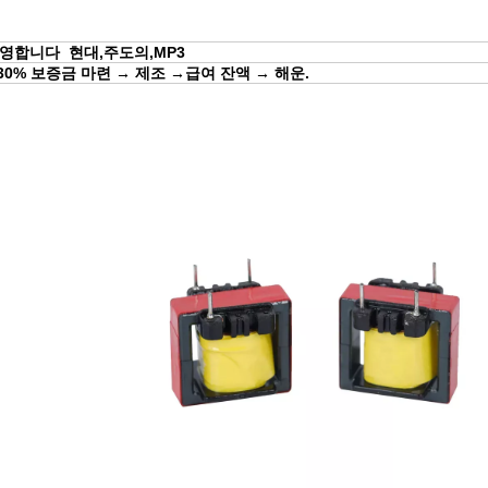
 환영합니다
현대
,
주도의
,
MP3
30% 보증금 마련
→
제조
→
급여 잔액
→
해운.