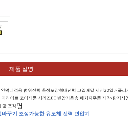
제품 설명
 인덕터
적용 범위
전력 측정
포장형태
전력 코일
배달 시간
30일
애플리
+ 페라이트 코어
제품 시리즈
EE 변압기
운송 패키지
주문 제작/판지
사
명
일 당 조각
엇바꾸기 조정가능한 유도체 전력 변압기