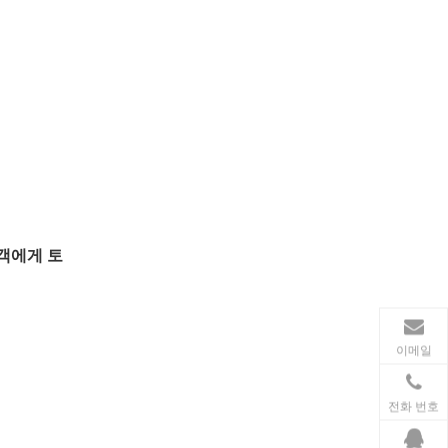
동력 전달
송전 산업에서 인덕터와 변압기는 안정적인 전력망 운영
고객에게 토
이메일
전화 번호