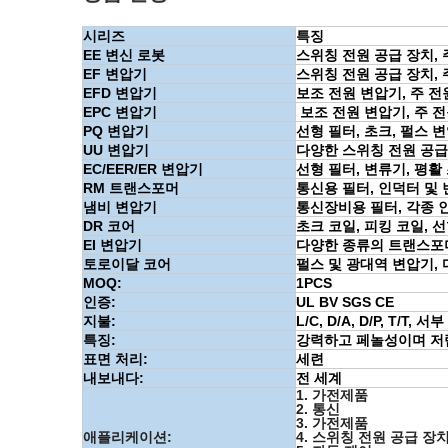
시리즈
특징
EE
변신 로봇
스위칭 전원 공급 장치,
EF 변압기
스위칭 전원 공급 장치,
EFD 변압기
보조 전원 변압기, 주 전
EPC 변압기
보조 전원 변압기, 주 
PQ 변압기
선형 필터, 초크, 펄스 
UU 변압기
다양한 스위칭 전원 공급
EC/EER/ER 변압기
선형 필터, 변류기, 평활
RM 트랜스포머
통신용 필터, 인덕터 및
냄비 변압기
통신장비용 필터, 각종 
DR 코어
초크 코일, 피킹 코일, 선
EI 변압기
다양한 종류의 트랜스포
토로이달 코어
펄스 및 광대역 변압기, 
MOQ:
1PCS
인증:
UL BV SGS CE
지불:
L/C, D/A, D/P, T/T, 
특징:
강력하고 페놀성이며 저
표면 처리:
세련
내보내다:
전 세계
1. 가전제품
2. 통신
3. 가전제품
애플리케이션:
4. 스위칭 전원 공급 장