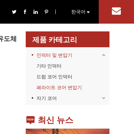
체 전력 변압기
丨
한국어
기
English
유도체
제품 카테고리
인덕터 및 변압기
기타 인덕터
드럼 코어 인덕터
가전제품
스마트폰, 태블릿, 웨어러블 기기 등 가전제품이 확산
페라이트 코어 변압기
자기 코어
최신 뉴스