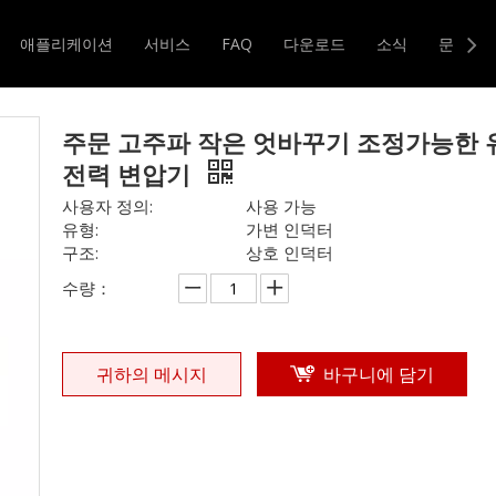
페라이트 코어 변압기
»
주문 고주파 작은 엇바꾸기 조정가능한 유도
애플리케이션
서비스
FAQ
다운로드
소식
문의하
터 및 변압기
자기 코어
주문 고주파 작은 엇바꾸기 조정가능한 
전력 변압기
사용자 정의:
사용 가능
유형:
가변 인덕터
구조:
상호 인덕터
수량：
귀하의 메시지
바구니에 담기