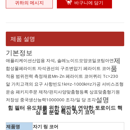
귀하의 메시지
바구니에 담기
제품 설명
기본정보
제
애플리케이션
산업용 자석, 솔레노이드
모양
코일
코팅
아연
품
합성물
페라이트 자석
권선의 구조
변압기 페라이트 코어
적용 범위
전력 측정
재료
Mn-Zn 페라이트 코어
퀴리 Tc
>230
알 가치
고객의 요구 사항
빈도
1kHz-1000kHz
가공 서비스
조형
운송 패키지
주문 제작/판지
사양
맞춤형
등록 상표
맞춤형
기원
설명
저장성 중국
생산능력
1000000 조각/일 당 조각
힘 필터 유도체를 위한 알파철 연약한 토로이드 핵
심 철 분말 핵심 자기 코어
자기 링 코어
제품명