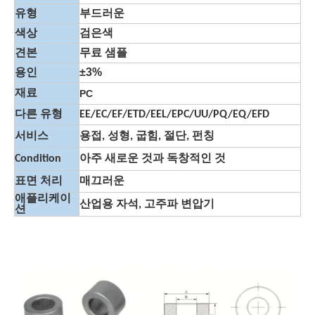
유형
부드러운
색상
검은색
견본
무료 샘플
±3%
용인
재료
PC
다른 유형
EE/EC/EF/ETD/EEL/EPC/UU/PQ/EQ/EFD
서비스
용접, 성형, 굽힘, 절단, 펀칭
Condition
아주 새로운 것과 독창적인 것
표면 처리
매끄러운
애플리케이
산업용 자석, 고주파 변압기
션