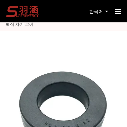
현재 위치:
홈페이지
»
제품
»
자기 코어
»
자기 링 코어
»
한국어
힘 필터 유도체를 위한 알파철 연약한 토로이드 핵심 철 분말
핵심 자기 코어
English