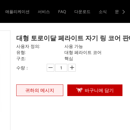
기타 인덕터
»
대형 토로이달 페라이트 자기 링 코어 판매
애플리케이션
서비스
FAQ
다운로드
소식
문의하
터 및 변압기
자기 코어
대형 토로이달 페라이트 자기 링 코어 
사용자 정의:
사용 가능
유형:
대형 페라이트 코어
구조:
핵심
수량：
귀하의 메시지
바구니에 담기