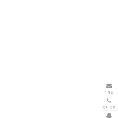
동력 전달
송전 산업에서 인덕터와 변압기는 안정적인 전력망 운영
이메일
전화 번호