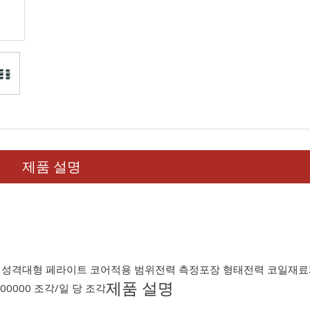
제품 설명
 성격
대형 페라이트 코어
적용 범위
전력 측정
포장 형태
전력 코일
재료
제품 설명
000000 조각/일 당 조각