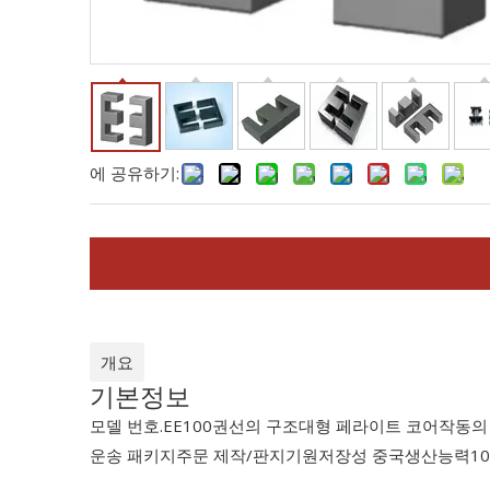
에 공유하기:
개요
기본정보
모델 번호.
EE100
권선의 구조
대형 페라이트 코어
작동의
운송 패키지
주문 제작/판지
기원
저장성 중국
생산능력
1