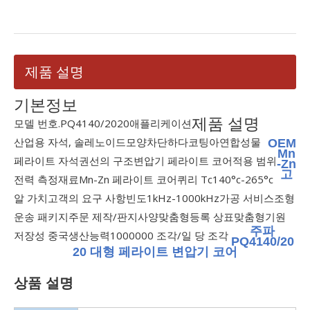
제품 설명
기본정보
제품 설명
모델 번호.
PQ4140/2020
애플리케이션
산업용 자석, 솔레노이드
모양
차단하다
코팅
아연
합성물
OEM
Mn
페라이트 자석
권선의 구조
변압기 페라이트 코어
적용 범위
-Zn
고
전력 측정
재료
Mn-Zn 페라이트 코어
퀴리 Tc
140°c-265°c
알 가치
고객의 요구 사항
빈도
1kHz-1000kHz
가공 서비스
조형
운송 패키지
주문 제작/판지
사양
맞춤형
등록 상표
맞춤형
기원
주파
저장성 중국
생산능력
1000000 조각/일 당 조각
PQ4140/20
20 대형 페라이트 변압기 코어
상품 설명