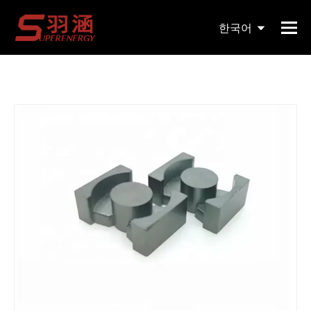
현재 위치:
홈페이지
»
제품
»
자기 코어
»
PQ
»
OEM
한국어
Mn-Zn 고주파 Pq4140/2020 대형 페라이트 변압기 코어
English