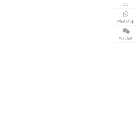
동력 전달
QQ
송전 산업에서 인덕터와 변압기는 안정적인 전력망 운영
WhatsApp
WeChat
재생에너지
태양광, 풍력 발전 시스템 등 신재생 에너지 분야에서는