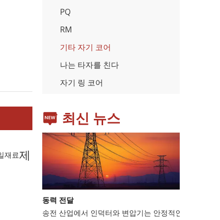
PQ
RM
기타 자기 코어
가전제품
스마트폰, 태블릿, 웨어러블 기기 등 가전제품이 확산
나는 타자를 친다
자기 링 코어
최신 뉴스
제
일
재료
동력 전달
송전 산업에서 인덕터와 변압기는 안정적인 전력망 운영