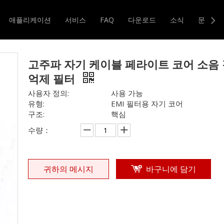
기 코어
»
고주파 자기 케이블 페라이트 코어 소음 감소 억제 필터
애플리케이션
서비스
FAQ
다운로드
소식
문의하
터 및 변압기
자기 코어
고주파 자기 케이블 페라이트 코어 소음
억제 필터
사용자 정의:
사용 가능
유형:
EMI 필터용 자기 코어
구조:
핵심
수량：
귀하의 메시지
바구니에 담기