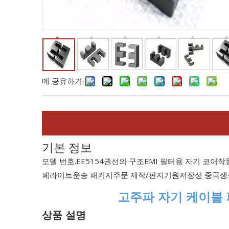
에 공유하기:
기본 정보
모델 번호.
EE5154
권선의 구조
EMI 필터용 자기 코어
작
페라이트
운송 패키지
주문 제작/판지
기원
저장성 중국
생
고주파 자기 케이블 
상품 설명