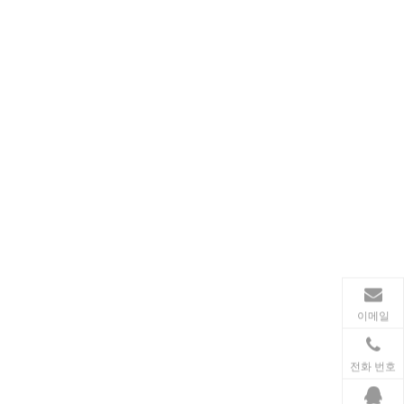
가전제품
스마트폰, 태블릿, 웨어러블 기기 등 가전제품이 확산
이메일
전화 번호