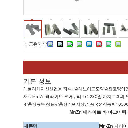
에 공유하기:
기본 정보
애플리케이션
산업용 자석, 솔레노이드
모양
술집
코팅
아
재료
Mn-Zn 페라이트 코어
퀴리 Tc
>230
알 가치
고객의 
맞춤형
등록 상표
맞춤형
기원
저장성 중국
생산능력
1000
MnZn 페라이트 바 마그네틱
Mn-Zn 페라이
제품명