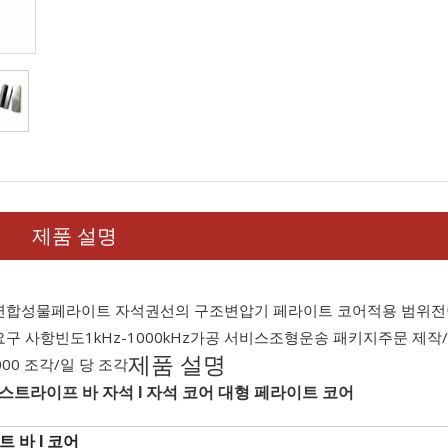
제품 설명
연
합성물
페라이트 자석
권선의 구조
변압기 페라이트 코어
적용 범위
전
요구 사항
빈도
1kHz-1000kHz
가공 서비스
조형
운송 패키지
주문 제작
제품 설명
000 조각/일 당 조각
 스트라이프 바 자석 I 자석 코어 대형 페라이트 코어
트 바 I 코어