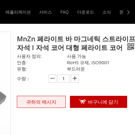
자를 친다
»
MnZn 페라이트 바 마그네틱 스트라이프 바 자석 I 자석
애플리케이션
서비스
FAQ
다운로드
소식
문의하
터 및 변압기
자기 코어
MnZn 페라이트 바 마그네틱 스트라이프
자석 I 자석 코어 대형 페라이트 코어
사용자 정의:
사용 가능
인증:
RoHS 규제, ISO9001
유형:
부드러운
수량：
귀하의 메시지
바구니에 담기